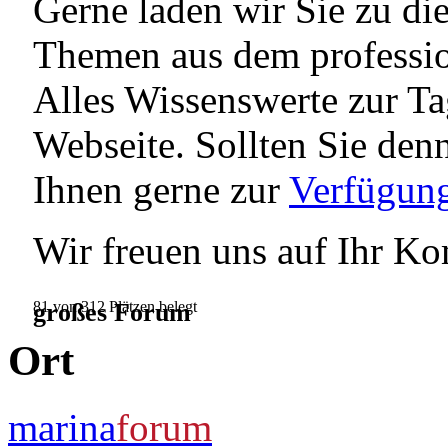
Gerne laden wir Sie zu di
Themen aus dem professio
Alles Wissenswerte zur Ta
Webseite. Sollten Sie den
Ihnen gerne zur
Verfügun
Wir freuen uns auf Ihr K
großes Forum
81 von 312 Plätzen belegt
Ort
marina
forum